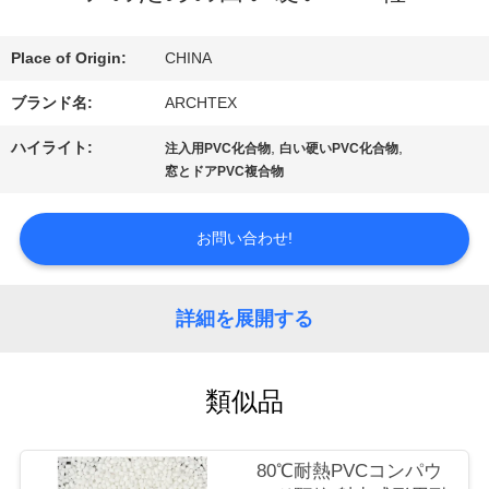
達
Place of Origin:
CHINA
に
ブランド名:
ARCHTEX
つ
ハイライト:
,
,
注入用PVC化合物
白い硬いPVC化合物
い
窓とドアPVC複合物
て
お問い合わせ!
工
詳細を展開する
場
旅
類似品
行
80℃耐熱PVCコンパウ