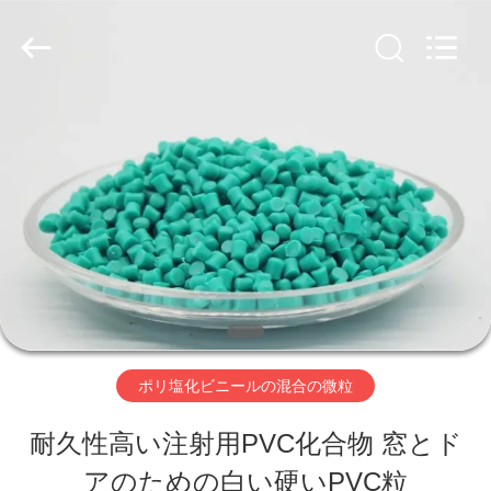
supplier.
Copyright
©
2020
-
2026
家
Taizhou
Liancheng
Chemical
Co.,
プ
Ltd..
All
Rights
ロ
Reserved.
ダ
ク
ト
ポリ塩化ビニールの混合の微粒
耐久性高い注射用PVC化合物 窓とド
私
アのための白い硬いPVC粒