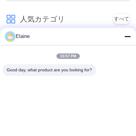
な
人気カテゴリ
すべて
さ
い
Elaine
ポリ塩化ビニール熱
カルシウム亜鉛安定
安定装置
装置
引
10:57 PM
ポリ塩化ビニールの
用
UPVC 配合化合物
Good day, what product are you looking for?
混合の微粒
を
鉛はポリ塩化ビニー
要
ルの安定装置を基づ
産業可塑剤
かせていました
求
し
ポリ塩化ビニールの
ポリ塩化ビニールの
潤滑油
ための影響の修飾語