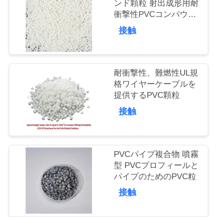
ンド顆粒 射出成形用耐
品
衝撃性PVCコンパウン
ド PVC継手
質
接触
管
理
耐衝撃性、難燃性UL規
格ワイヤーケーブルを
提供するPVC顆粒
私
接触
達
に
PVCパイプ複合物 噴霧
型 PVCプロフィールと
連
パイプのためのPVC粒
絡
接触
し