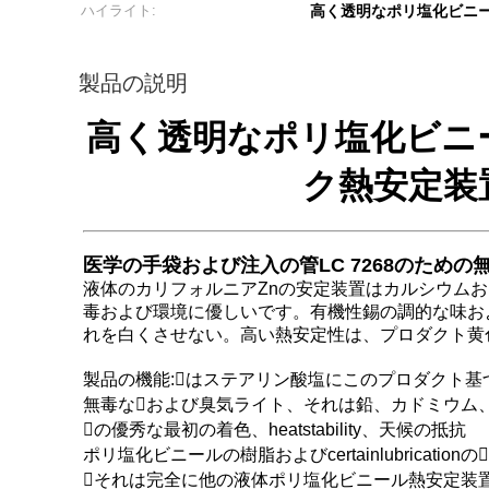
ハイライト:
高く透明なポリ塩化ビニー
製品の説明
高く透明なポリ塩化ビニ
ク熱安定装
医学の手袋および注入の管LC 7268のため
液体のカリフォルニアZnの安定装置はカルシウム
毒および環境に優しいです。有機性錫の調的な味お
れを白くさせない。高い熱安定性は、プロダクト黄
製品の機能:はステアリン酸塩にこのプロダクト
無毒なおよび臭気ライト、それは鉛、カドミウム
の優秀な最初の着色、heatstability、天候の抵抗
ポリ塩化ビニールの樹脂およびcertainlubrication
それは完全に他の液体ポリ塩化ビニール熱安定装置