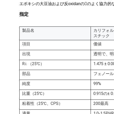
エポキシの大豆油および反oxidanののよく協力的
指定
製品名
カリフォル
スチック
項目
価値
出現
透明で、明
R.i. （25℃）
1.475 ± 0.0
部品
フェノール
純度
99%
比重（25℃）
0.915の± 0
粘着性（25℃、CPS）
200最高
適量
1.0-1.5PHR