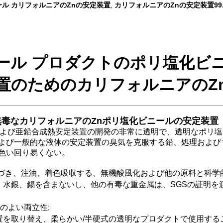
ル カリフォルニアのZnの安定装置
カリフォルニアのZnの安定装置99
,
ール プロダクトのポリ塩化ビ
置のためのカリフォルニアのZ
の無毒なカリフォルニアのZnポリ塩化ビニールの安定装置
および亜鉛合成熱安定装置の開発の非常に透明で、透明なポリ塩
よび一般的な液体の安定装置の臭気を克服する鉛、処理および
色い回り易くない。
基づき、注油、着色吸収する、無機酸風化および他の原料と科学
、水銀、錫を含まないし、他の有毒な重金属は、SGSの証明を
ののよい両立性;
を取り替え、柔らかい/半硬式の透明なプロダクトで使用する