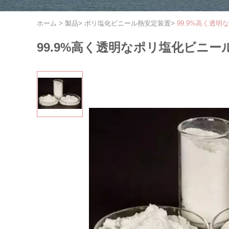
ホーム
>
製品
>
ポリ塩化ビニール熱安定装置
>
99.9%高く透
99.9%高く透明なポリ塩化ビニ