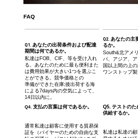
FAQ
あなたの主
Q2. 
あなたの出荷条件および配達
Q1. 
るか。
期間は何であるか。
South&北ア
私達はFOB、CIF、等を受け入れ
パ、アジア、ア
る。あなたのために最も便利また
国以上間の上の顧
は費用効果が大きい1つを選ぶこ
ワンストップ製
とができる。競争価格との
準備ができた在庫;後出荷する海
による7days内の空気によって、
14日以内に。
支払の言葉は何であるか。
Q5. テストの
Q4. 
供給するか。
通常私達は顧客に使用する貿易保
私達は私達の顧
証を（バイヤーのための自由な支