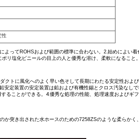
定性
ストによってROHSおよび範囲の標準に合わない。2.始めによ
めにポリ塩化ビニールの目上の人と優秀な溶け、柔軟になること
ダクトに風化へのよく早い色そして長期にわたる安定性および
カルシウム亜鉛安定装置の安定装置は鉛および有機性錫とクロス汚染な
用することができる。4.優秀な処理の性能、処理速度およびギ
のためのか突き出された水ホースのための7258ZSのような柔ら