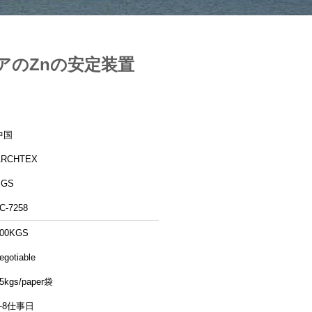
アのZnの安定装置
中国
ARCHTEX
SGS
C-7258
100KGS
egotiable
5kgs/paper袋
5-8仕事日