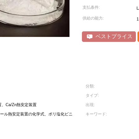
支払条件:
供給の能力:
ベストプライス
分類:
タイプ:
、Ca/Zn熱安定装置
出現:
ニール熱安定装置の化学式、ポリ塩化ビニ
キーワード: