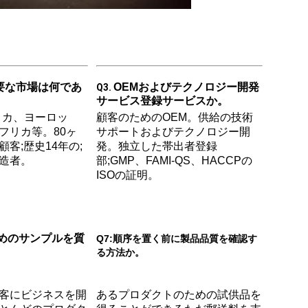
要な市場は何であ
OEMおよびテクノロジー開発 
Q3. 
サービス登録サービスか。
メリカ、ヨーロッ
顧客のためのOEM。供給の技術
フリカ等。80ヶ
サポートおよびテクノロジー開
客;歴史14年の;
発。独立した帯出者登録
造者。
部;GMP、FAMI-QS、HACCPの
ISOの証明。
ためのサンプルを質
Q7:順序を置く前に製品品質を確認す
る方法か。
客にビジネスを開
あるプロダクトのための試供品を