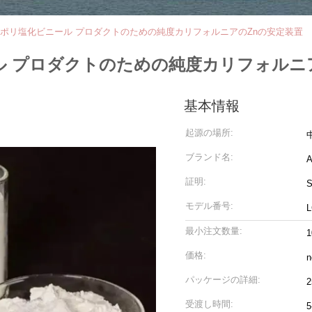
明なポリ塩化ビニール プロダクトのための純度カリフォルニアのZnの安定装置
ール プロダクトのための純度カリフォルニ
基本情報
起源の場所:
ブランド名:
証明:
モデル番号:
L
最小注文数量:
価格:
n
パッケージの詳細:
2
受渡し時間: