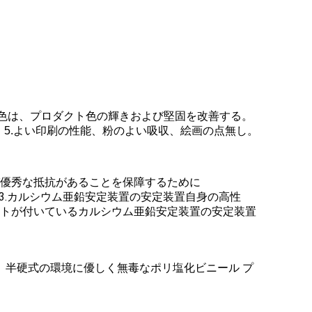
い着色は、プロダクト色の輝きおよび堅固を改善する。
。5.よい印刷の性能、粉のよい吸収、絵画の点無し。
優秀な抵抗があることを保障するために
しで3.カルシウム亜鉛安定装置の安定装置自身の高性
フトが付いているカルシウム亜鉛安定装置の安定装置
かく、半硬式の環境に優しく無毒なポリ塩化ビニール プ