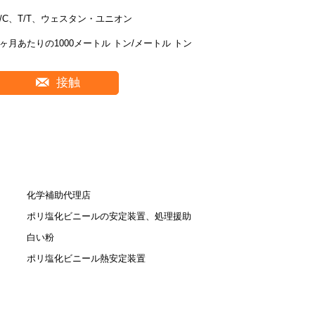
L/C、T/T、ウェスタン・ユニオン
1ヶ月あたりの1000メートル トン/メートル トン
接触
化学補助代理店
ポリ塩化ビニールの安定装置、処理援助
白い粉
ポリ塩化ビニール熱安定装置