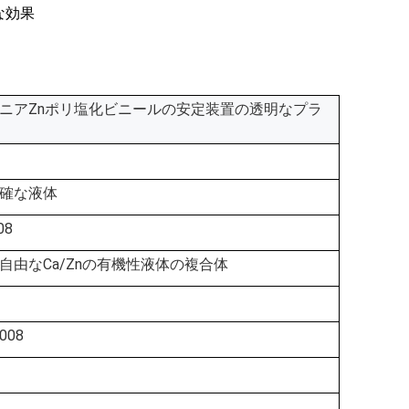
な効果
ニアZnポリ塩化ビニールの安定装置の透明なプラ
確な液体
08
自由なCa/Znの有機性液体の複合体
.008