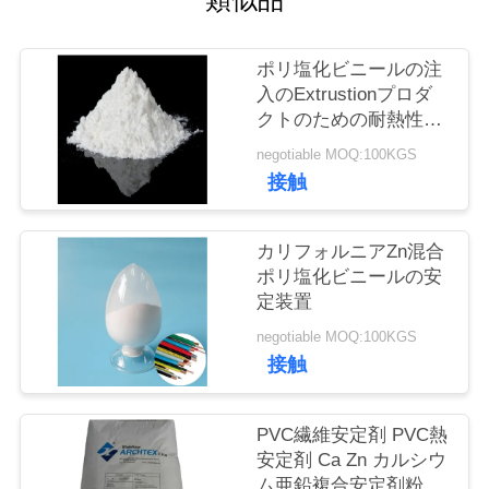
質
管
ポリ塩化ビニールの注
理
入のExtrustionプロダ
クトのための耐熱性カ
ルシウム亜鉛ポリ塩化
negotiable MOQ:100KGS
私
ビニール熱安定装置
接触
達
カリフォルニアZn混合
に
ポリ塩化ビニールの安
連
定装置
negotiable MOQ:100KGS
絡
接触
し
な
PVC繊維安定剤 PVC熱
安定剤 Ca Zn カルシウ
さ
ム亜鉛複合安定剤粉