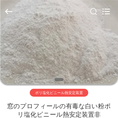
置
supplier.
Copyright
©
2020
-
2026
Taizhou
家
Liancheng
Chemical
Co.,
Ltd..
All
Rights
プ
Reserved.
ロ
ダ
ク
ト
ポリ塩化ビニール熱安定装置
窓のプロフィールの有毒な白い粉ポ
私
リ塩化ビニール熱安定装置非