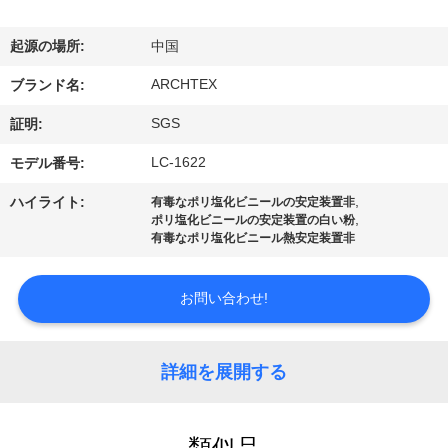
達
に
起源の場所:
中国
つ
ARCHTEX
ブランド名:
い
SGS
証明:
て
LC-1622
モデル番号:
,
ハイライト:
有毒なポリ塩化ビニールの安定装置非
,
ポリ塩化ビニールの安定装置の白い粉
工
有毒なポリ塩化ビニール熱安定装置非
場
お問い合わせ!
旅
行
詳細を展開する
品
類似品