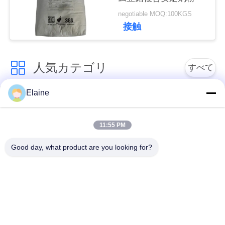
い
negotiable MOQ:100KGS
接触
引
人気カテゴリ
すべて
用
を
Elaine
ポリ塩化ビニール熱
カルシウム亜鉛安定
要
安定装置
装置
11:55 PM
求
ポリ塩化ビニールの
Good day, what product are you looking for?
UPVC 配合化合物
し
混合の微粒
な
鉛はポリ塩化ビニー
さ
ルの安定装置を基づ
産業可塑剤
かせていました
い