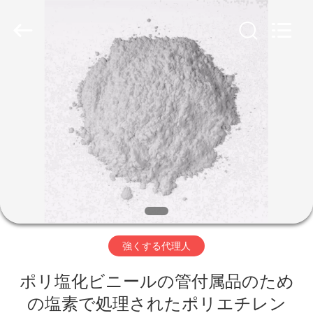
置
supplier.
Copyright
©
2020
-
2026
Taizhou
家
Liancheng
Chemical
Co.,
Ltd..
All
Rights
プ
Reserved.
ロ
ダ
ク
ト
強くする代理人
ポリ塩化ビニールの管付属品のため
私
の塩素で処理されたポリエチレン