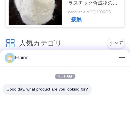
ラスチック合成物の白
い
の粉のためのポリ塩化
negotiable MOQ:100KGS
ビニールの強くなる代
接触
理店CPE 135A
引
用
人気カテゴリ
すべて
を
Elaine
ポリ塩化ビニール熱
カルシウム亜鉛安定
要
安定装置
装置
求
8:01 AM
し
ポリ塩化ビニールの
Good day, what product are you looking for?
UPVC 配合化合物
混合の微粒
な
さ
鉛はポリ塩化ビニー
ルの安定装置を基づ
産業可塑剤
い
かせていました