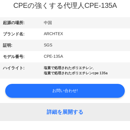
達
CPEの強くする代理人CPE-135A
に
つ
起源の場所:
中国
い
ARCHTEX
ブランド名:
て
SGS
証明:
CPE-135A
モデル番号:
工
,
ハイライト:
塩素で処理されたポリエチレン
塩素で処理されたポリエチレンcpe 135a
場
旅
お問い合わせ!
行
詳細を展開する
品