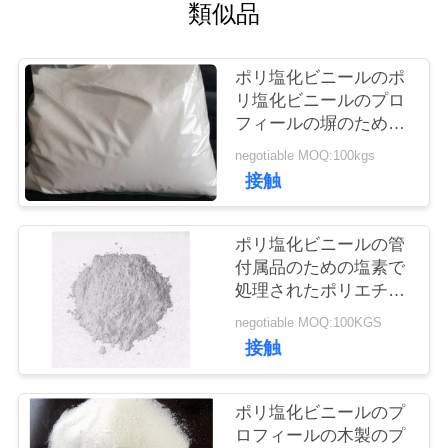
質
類似品
管
ポリ塩化ビニールのポ
理
リ塩化ビニールのプロ
フィールの塀のための
アクリルの処理援助付
私
negotiable MOQ:100kgs
加的なACRの影響の修
接触
飾語
達
に
ポリ塩化ビニールの管
付属品のための塩素で
連
処理されたポリエチレ
ンCPEの強くする代理
絡
negotiable MOQ:100KGS
人CPE-135A
接触
し
な
ポリ塩化ビニールのプ
ロフィールの木製のプ
さ