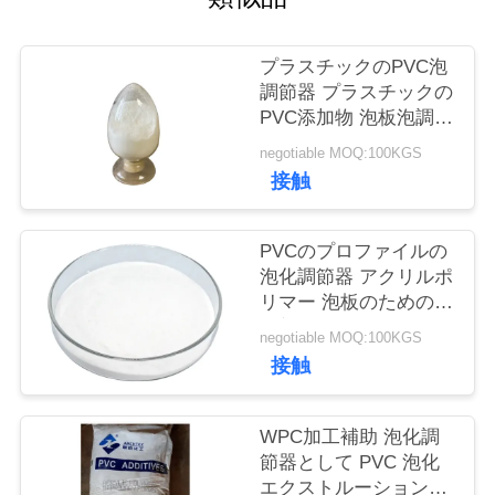
質
管
プラスチックのPVC泡
調節器 プラスチックの
理
PVC添加物 泡板泡調節
器
negotiable MOQ:100KGS
私
接触
達
PVCのプロファイルの
に
泡化調節器 アクリルポ
リマー 泡板のための補
連
助剤
negotiable MOQ:100KGS
絡
接触
し
WPC加工補助 泡化調
な
節器として PVC 泡化
さ
エクストルーション泡