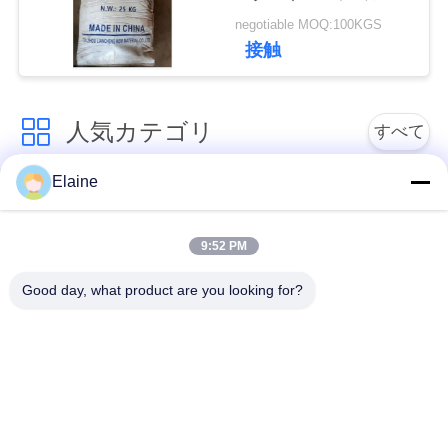
化調節器 PVC 人工泡
い
negotiable MOQ:100KGS
化安定剤
接触
引
人気カテゴリ
すべて
用
を
Elaine
ポリ塩化ビニール熱
カルシウム亜鉛安定
要
安定装置
装置
9:52 PM
求
ポリ塩化ビニールの
Good day, what product are you looking for?
UPVC 配合化合物
し
混合の微粒
な
鉛はポリ塩化ビニー
さ
ルの安定装置を基づ
産業可塑剤
かせていました
い