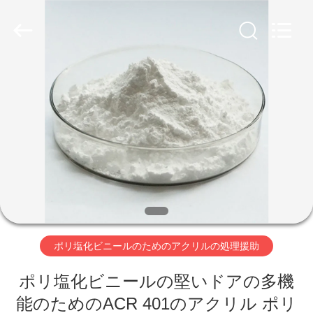
置
supplier.
Copyright
©
2020
-
2026
Taizhou
家
Liancheng
Chemical
Co.,
Ltd..
All
Rights
プ
Reserved.
ロ
ダ
ク
ト
ポリ塩化ビニールのためのアクリルの処理援助
ポリ塩化ビニールの堅いドアの多機
私
能のためのACR 401のアクリル ポリ