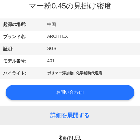
達
マー粉0.45の見掛け密度
に
つ
起源の場所:
中国
い
ARCHTEX
ブランド名:
て
SGS
証明:
401
モデル番号:
工
,
ハイライト:
ポリマー添加物
化学補助代理店
場
お問い合わせ!
旅
行
詳細を展開する
品
類似品