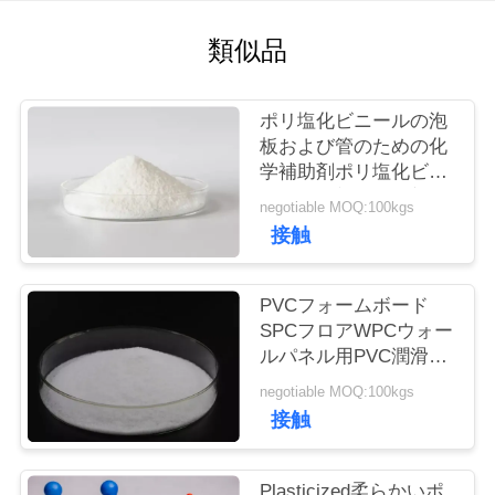
質
類似品
管
理
ポリ塩化ビニールの泡
板および管のための化
私
学補助剤ポリ塩化ビニ
ールの内部の潤滑剤
negotiable MOQ:100kgs
達
G60
接触
に
連
PVCフォームボード
SPCフロアWPCウォー
絡
ルパネル用PVC潤滑剤
G-60
し
negotiable MOQ:100kgs
接触
な
さ
Plasticized柔らかいポ