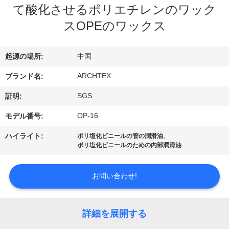
達
て酸化させるポリエチレンのワック
に
スOPEのワックス
つ
起源の場所:
中国
い
ARCHTEX
ブランド名:
て
SGS
証明:
工
OP-16
モデル番号:
場
,
ハイライト:
ポリ塩化ビニールの管の潤滑油
ポリ塩化ビニールのための内部潤滑油
旅
行
お問い合わせ!
品
詳細を展開する