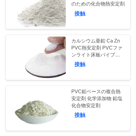
質
のための化合物熱安定剤
接触
管
51
理
鉛はポリ塩化ビニ
カルシウム亜鉛 Ca Zn
ールの安定装置を基
私
PVC熱安定剤 PVCファ
ンライト床板パイプブレ
達
づかせていました
ンド
接触
に
連
11
PVC鉛ベースの複合熱
絡
安定剤 化学添加物 鉛塩
産業可塑剤
化合物安定剤
し
接触
な
さ