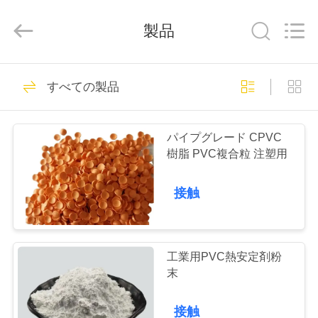
置
supplier.
Copyright
製品
©
2020
-
2026
Taizhou
家
94
Liancheng
Chemical
すべての製品
Co.,
ポリ塩化ビニール
Ltd..
All
Rights
プ
Reserved.
熱安定装置
パイプグレード CPVC
ロ
樹脂 PVC複合粒 注塑用
ダ
接触
ク
73
ト
カルシウム亜鉛安
工業用PVC熱安定剤粉
末
定装置
私
接触