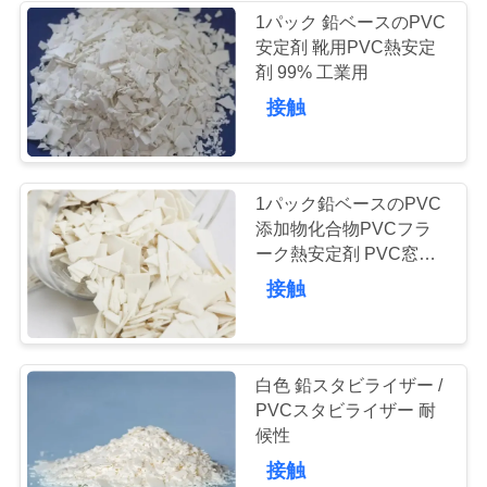
1パック 鉛ベースのPVC
い
安定剤 靴用PVC熱安定
17
剤 99% 工業用
ポリ塩化ビニール
引
接触
の潤滑油
用
を
1パック鉛ベースのPVC
添加物化合物PVCフラ
要
ーク熱安定剤 PVC窓プ
求
ロファイル
18
接触
ポリ塩化ビニール
し
な
のための影響の修
白色 鉛スタビライザー /
さ
PVCスタビライザー 耐
飾語
候性
い
接触