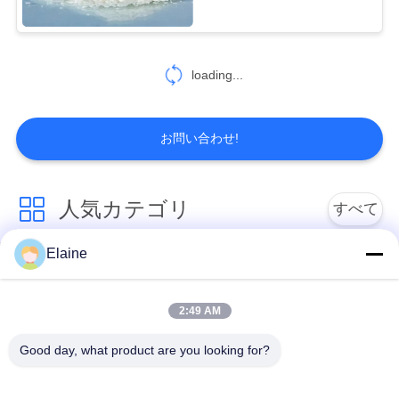
5
地
図
loading...
強くする代理人
PRIVACY
お問い合わせ!
POLICY
人気カテゴリ
すべて
42
ポリ塩化ビニール
Elaine
ポリ塩化ビニール熱
カルシウム亜鉛安定
安定装置
装置
のためのアクリル
2:49 AM
の処理援助
ポリ塩化ビニールの
Good day, what product are you looking for?
UPVC 配合化合物
混合の微粒