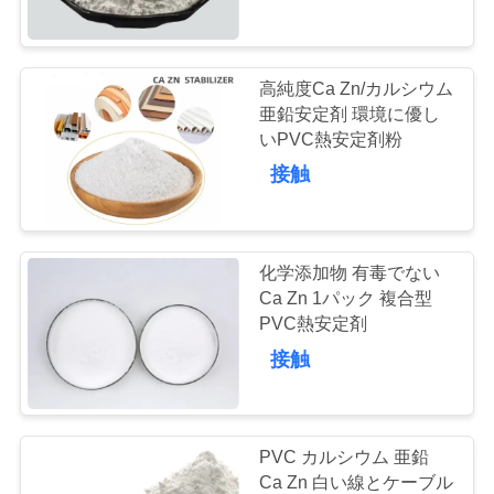
達
に
つ
高純度Ca Zn/カルシウム
112
亜鉛安定剤 環境に優し
い
ポリ塩化ビニール
いPVC熱安定剤粉
て
接触
の混合の微粒
工
化学添加物 有毒でない
場
Ca Zn 1パック 複合型
PVC熱安定剤
27
旅
接触
行
UPVC 配合化合物
品
PVC カルシウム 亜鉛
Ca Zn 白い線とケーブル