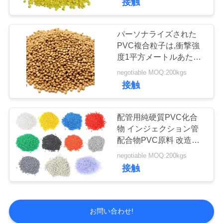
接触
パーソナライズされた
PVC複合粒子は,衝撃強
度1平方メートルあたり
7KJ以上,材料のUL94 V2
negotiable MOQ:200kgs
炎症性
接触
配管用純硬質PVC化合
物 インジェクション管
配合物PVC原料 改造さ
れたプラスチック複合物
negotiable MOQ:200kgs
接触
お問い合わせ!