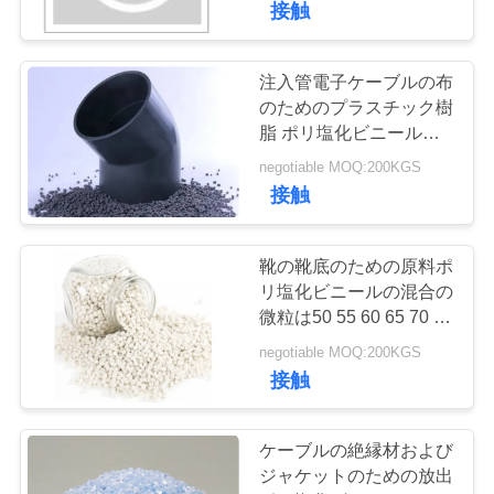
接触
地
注入管電子ケーブルの布
図
のためのプラスチック樹
脂 ポリ塩化ビニールの
混合の微粒
PRIVACY
negotiable MOQ:200KGS
接触
POLICY
靴の靴底のための原料ポ
リ塩化ビニールの混合の
微粒は50 55 60 65 70 75
80 90を支える
negotiable MOQ:200KGS
接触
ケーブルの絶縁材および
ジャケットのための放出