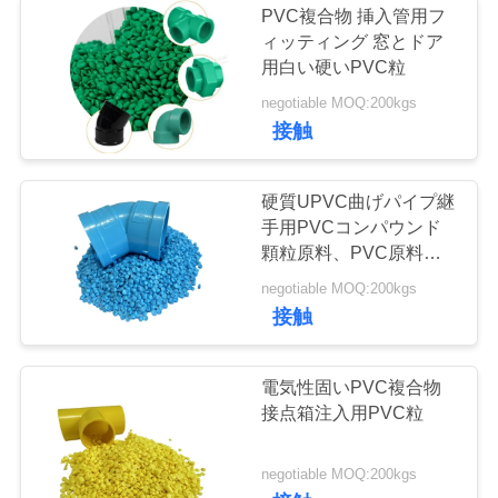
PVC複合物 挿入管用フ
ィッティング 窓とドア
用白い硬いPVC粒
negotiable MOQ:200kgs
接触
硬質UPVC曲げパイプ継
手用PVCコンパウンド
顆粒原料、PVC原料バ
ージンまたはリサイクル
negotiable MOQ:200kgs
PVCプラスチックコン
接触
パウンド顆粒、PVCパ
イプ継手用
電気性固いPVC複合物
接点箱注入用PVC粒
negotiable MOQ:200kgs