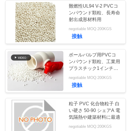
難燃性UL94 V-2 PVCコ
い
ンパウンド顆粒、長寿命
射出成形材料用
引
negotiable MOQ:200KGS
接触
用
を
ボールバルブ用PVCコ
ンパウンド顆粒、工業用
要
プラスチック1インチ
求
PVCボールバルブ、止
negotiable MOQ:200KGS
水バルブコンパウンド
接触
し
な
粒子 PVC 化合物粒子 白
さ
い硬さ 50-90 シェアA 電
気隔熱や建築材料に最適
い
negotiable MOQ:200KGS