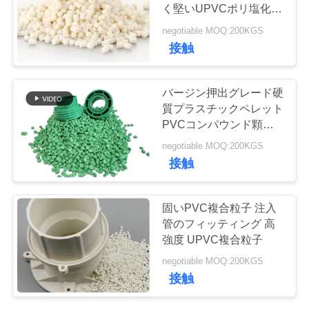
質
く堅いUPVCポリ塩化ビ
ニールの混合の微粒
管
negotiable MOQ:200KGS
接触
理
バージン押出グレード硬
私
質プラスチックペレット
PVCコンパウンド顆粒
達
ポリ塩化ビニル粒子 射
negotiable MOQ:200KGS
出成形用 PVCプラスチ
に
接触
ックコンパウンド顆粒
PVCパイプ継手用
連
固いPVC複合粒子 注入
絡
管のフィッティング 高
強度 UPVC複合粒子
し
negotiable MOQ:200KGS
な
接触
さ