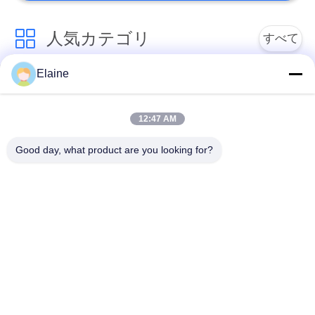
人気カテゴリ
すべて
Elaine
ポリ塩化ビニール熱
カルシウム亜鉛安定
安定装置
装置
12:47 AM
ポリ塩化ビニールの
Good day, what product are you looking for?
UPVC 配合化合物
混合の微粒
鉛はポリ塩化ビニー
ルの安定装置を基づ
産業可塑剤
かせていました
ポリ塩化ビニールの
ポリ塩化ビニールの
潤滑油
ための影響の修飾語