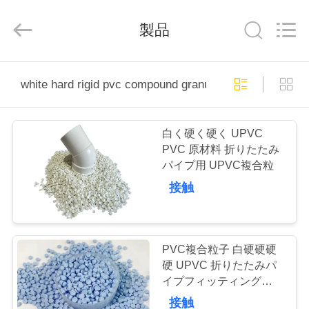
置
supplier.
Copyright
製品
©
2020
-
2025
Taizhou
家
Liancheng
Chemical
white hard rigid pvc compound granule
Co.,
Ltd..
All
Rights
プ
Reserved.
白く硬く硬く UPVC
ロ
PVC 原材料 折りたたみ
パイプ用 UPVC複合粒
ダ
接触
ク
ト
PVC複合粒子 白硬硬硬
硬 UPVC 折りたたみパ
私
イプフィッティングのた
めの原材料
接触