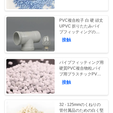
達
に
つ
PVC複合粒子 白 硬 頑丈
UPVC 折りたたみパイ
い
プフィッティングのため
のPVC原材料 UPVCパ
て
接触
イプフィッティングのた
めのPVC粒子
工
パイプフィッティング用
場
硬質PVC複合物粒,パイ
プ用プラスチックPVC
旅
複合物
接触
行
品
32 - 125mmのくねりの
管付属品のための白く堅